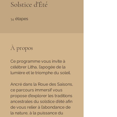
Solstice d'Été
34 étapes
34
étapes
À propos
Ce programme vous invite à
célébrer Litha, l’apogée de la
lumière et le triomphe du soleil.
Ancré dans la Roue des Saisons,
ce parcours immersif vous
propose d’explorer les traditions
ancestrales du solstice d’été afin
de vous relier à l’abondance de
la nature, à la puissance du