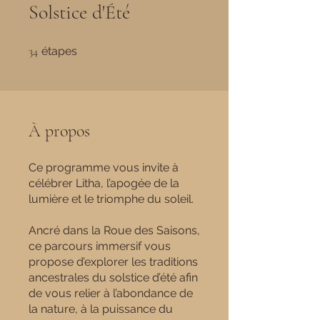
Solstice d'Été
34 étapes
34
étapes
À propos
Ce programme vous invite à
célébrer Litha, l’apogée de la
lumière et le triomphe du soleil.
Ancré dans la Roue des Saisons,
ce parcours immersif vous
propose d’explorer les traditions
ancestrales du solstice d’été afin
de vous relier à l’abondance de
la nature, à la puissance du