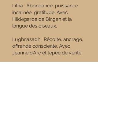
Litha : Abondance, puissance
incarnée, gratitude. Avec
Hildegarde de Bingen et la
langue des oiseaux.
Lughnasadh : Récolte, ancrage,
offrande consciente. Avec
Jeanne d’Arc et l’épée de vérité.
Informations pratiques
🗡️Durée : 12 mois
Format : en ligne , replay pour
chaque rencontre.
Rebecca