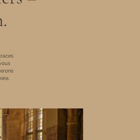
.
traces
 vous
rerons
mins