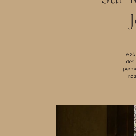
Le 26
des 
perme
not