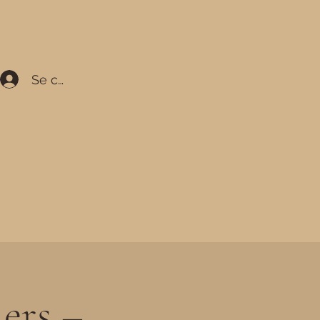
Contact
Se connecter
Entre Voile et Epée
La roue des saisons
Blog
Boutique
iers –