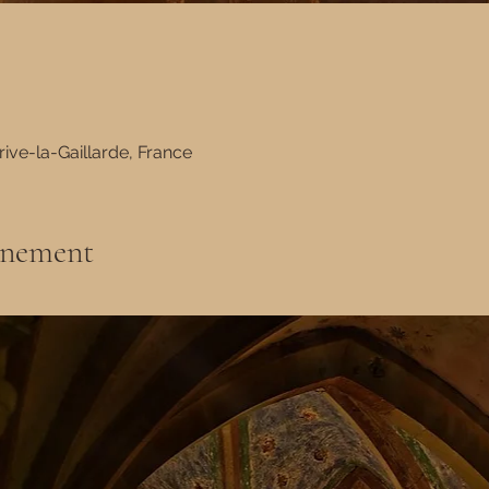
rive-la-Gaillarde, France
énement