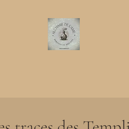
ion.
Programme en ligne
Rituels de passages
Mes séances
es traces des Templ