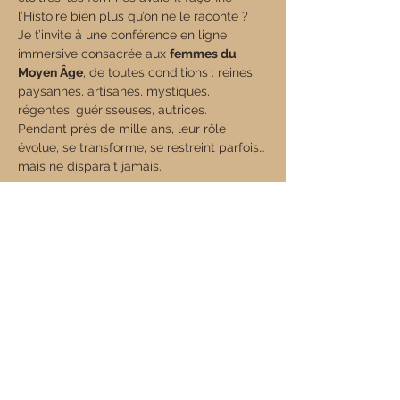
l’Histoire bien plus qu’on ne le raconte ?
Je t’invite à une conférence en ligne 
immersive consacrée aux 
femmes du 
Moyen Âge
, de toutes conditions : reines, 
paysannes, artisanes, mystiques, 
régentes, guérisseuses, autrices.
Pendant près de mille ans, leur rôle 
évolue, se transforme, se restreint parfois… 
mais ne disparaît jamais.
Afficher plus
Billets
Vente expirée
Type de billet
Les Dames du moyen âge