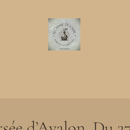
ion.
Programme en ligne
Rituels de passages
Mes séances
rsée d’Avalon. Du 27