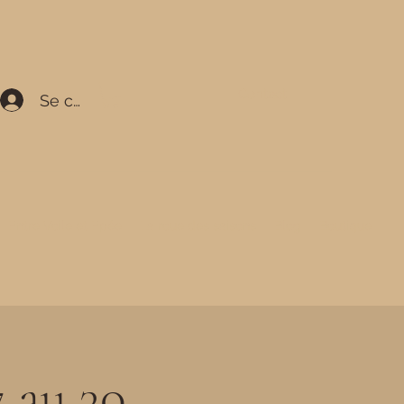
Contact
Se connecter
Entre Voile et Epée
La roue des saisons
Blog
Boutique
 au 30