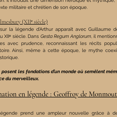
. Il introduit une dimension héroïque et mythique, t
xte militaire et chrétien de son époque.
mesbury (XIIᵉ siècle)
 sur la légende d’Arthur apparaît avec Guillaume d
 XIIᵉ siècle. Dans 
Gesta Regum Anglorum
, il mention
ques avec prudence, reconnaissant les récits popul
istoire. Ainsi, même à cette époque, le mythe coexi
storique.
 posent les fondations d’un monde où semêlent mémoi
ce du merveilleux.
rmation en légende : Geoffroy de Monmouth
a légende prend une ampleur nouvelle grâce à de