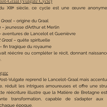
elot-Graal (Vulgate Cycle)
u XIIIᵉ siècle, ce cycle est une œuvre anonyme e
t Graal
 – origine du Graal
n
 – jeunesse d’Arthur et Merlin
– aventures de Lancelot et Guenièvre
t Graal
 – quête spirituelle
 – fin tragique du royaume
ait réécrire ou compléter le récit, donnant naissan
.
lgate
Post-Vulgate reprend le Lancelot-Graal mais accentu
le, réduit les intrigues amoureuses et offre une struc
te réécriture illustre que la Matière de Bretagne es
ante transformation, capable de s’adapter aux se
 chaque époque.