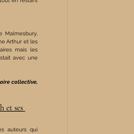
out en restant 
e Malmesbury, 
ne Arthur et les 
aires mais les 
stait avec une 
re collective, 
 et ses 
s auteurs qui 