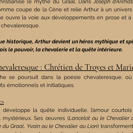
ristianise le mythe du Graal. Dans 
Joseph d’Arimat
comme coupe de la Cène et relie Arthur à un univers sp
le ouvre la voie aux développements en prose et à l’
e chevaleresque.
ue historique, Arthur devient un héros mythique et spi
ois le pouvoir, la chevalerie et la quête intérieure.
chevaleresque : Chrétien de Troyes et Mar
the se poursuit dans la poésie chevaleresque, où 
ts émotionnels et initiatiques.
es
développe la quête individuelle, l’amour courtois e
 mystérieux. Ses œuvres (
Lancelot ou le Chevalier 
e du Graal
, 
Yvain ou le Chevalier au Lion
) transforment 