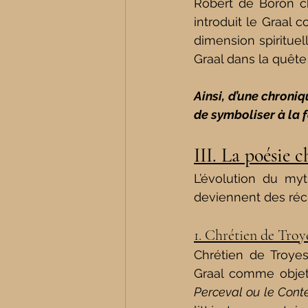
Robert de Boron ch
introduit le Graal 
dimension spirituel
Graal dans la quêt
Ainsi, d’une chroniq
de symboliser à la f
III. La poésie 
L’évolution du my
deviennent des réci
1. Chrétien de Troy
Chrétien de Troyes 
Graal comme objet
Perceval ou le Cont