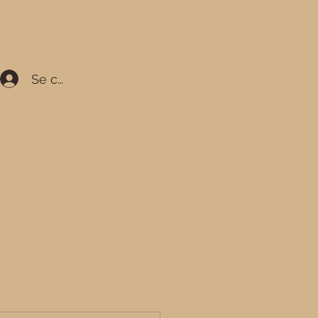
Contact
Se connecter
Entre Voile et Epée
La roue des saisons
Blog
Boutique