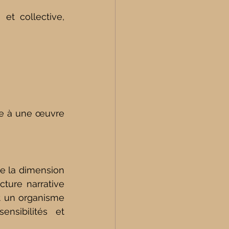
t collective, 
ce à une œuvre 
e la dimension 
ture narrative 
t un organisme 
nsibilités et 