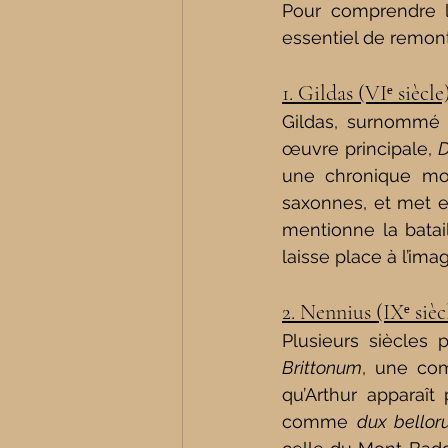
Pour comprendre le
essentiel de remont
1. Gildas (VIᵉ siècle
Gildas, surnommé «
œuvre principale, 
D
une chronique mora
saxonnes, et met en
mentionne la batai
laisse place à l’ima
2. Nennius (IXᵉ sièc
Plusieurs siècles 
Brittonum
, une com
qu’Arthur apparaît
comme 
dux bello