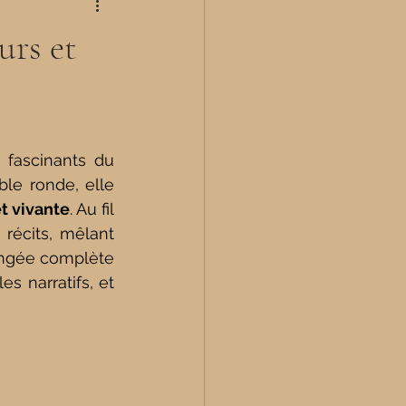
urs et
 fascinants du 
le ronde, elle 
et vivante
. Au fil 
récits, mêlant 
longée complète 
 narratifs, et 