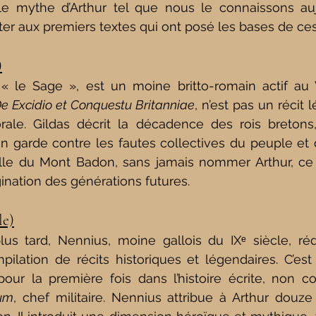
 mythe d’Arthur tel que nous le connaissons aujour
er aux premiers textes qui ont posé les bases de ces 
)
 le Sage », est un moine britto-romain actif au VI
e Excidio et Conquestu Britanniae
, n’est pas un récit 
le. Gildas décrit la décadence des rois bretons, 
 garde contre les fautes collectives du peuple et de 
lle du Mont Badon, sans jamais nommer Arthur, ce q
gination des générations futures.
le)
plus tard, Nennius, moine gallois du IXᵉ siècle, ré
pilation de récits historiques et légendaires. C’est
 pour la première fois dans l’histoire écrite, non 
rum
, chef militaire. Nennius attribue à Arthur douze b