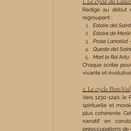
1. Le cycle du Lanc
Rédigé au début d
regroupant :
Estoire del Sain
Estoire de Merli
Prose Lancelot
 
Queste del Sain
Mort le Roi Artu
Chaque scribe pouv
vivante et évolutive
2. Le cycle Post-Vu
Vers 1230-1240, le 
spirituelle et mora
plus cohérente. Cet
narratif en const
préoccupations de