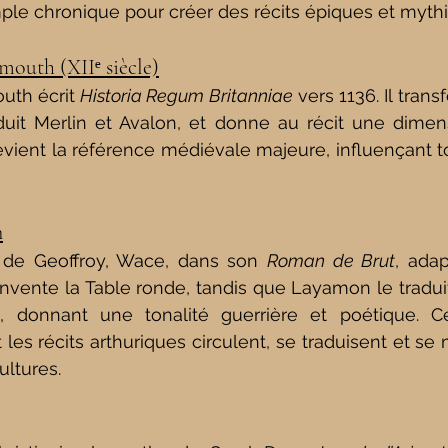
ple chronique pour créer des récits épiques et myth
mouth (XIIᵉ siècle)
th écrit 
Historia Regum Britanniae
 vers 1136. Il tran
oduit Merlin et Avalon, et donne au récit une dimen
evient la référence médiévale majeure, influençant to
n
 de Geoffroy, Wace, dans son 
Roman de Brut
, adap
vente la Table ronde, tandis que Layamon le traduit
 donnant une tonalité guerrière et poétique. Ce
s récits arthuriques circulent, se traduisent et se m
ultures.