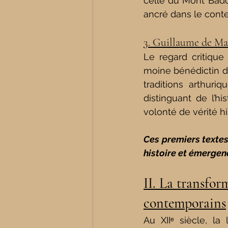
celle du Mont Badon
ancré dans le conte
3. Guillaume de Mal
Le regard critique
moine bénédictin du
traditions arthuri
distinguant de l’h
volonté de vérité hi
Ces premiers textes
histoire et émergen
II. La transfo
contemporains
Au XIIᵉ siècle, l