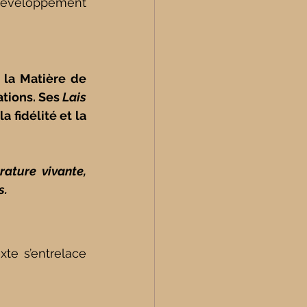
développement 
la Matière de 
tions. Ses 
Lais
fidélité et la 
ature vivante, 
s.
e s’entrelace 