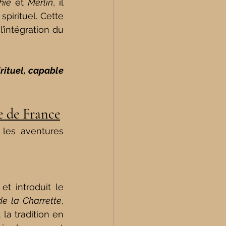
hie
 et 
Merlin
, il 
irituel. Cette 
intégration du 
rituel, capable 
ie de France
les aventures 
t introduit le 
de la Charrette
, 
la tradition en 