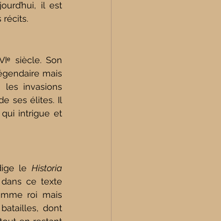
d’hui, il est 
récits.
ᵉ siècle. Son 
légendaire mais 
les invasions 
ses élites. Il 
ui intrigue et 
dige le 
Historia 
 dans ce texte 
comme roi mais 
atailles, dont 