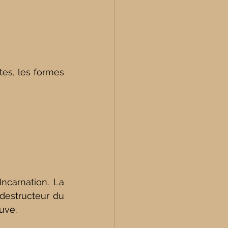
es, les formes 
ncarnation. La 
destructeur du 
uve.