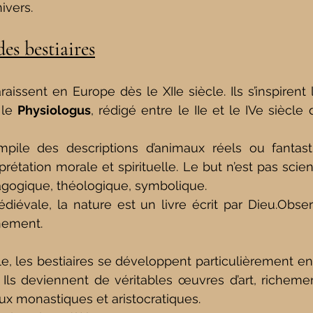
ivers.
des bestiaires
raissent en Europe dès le XIIe siècle. Ils s’inspirent
 le 
Physiologus
, rédigé entre le IIe et le IVe siècl
pile des descriptions d’animaux réels ou fantasti
agogique, théologique, symbolique.
iévale, la nature est un livre écrit par 
Dieu.Obser
gnement.
cle, les bestiaires se développent particulièrement en
. Ils deviennent de véritables œuvres d’art, richeme
ux monastiques et aristocratiques.