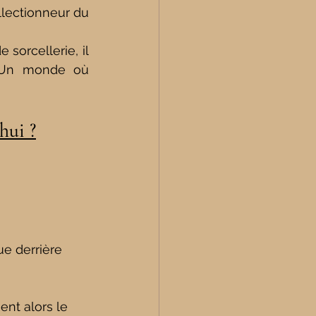
llectionneur du 
 sorcellerie, il 
 Un monde où 
hui ?
ue derrière 
ent alors le 