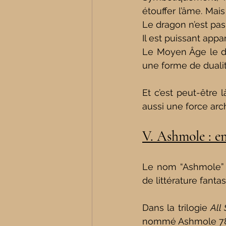
étouffer l’âme. Mai
Le dragon n’est pa
Il
 est puissant appar
Le Moyen Âge le dia
une forme de dualit
Et c’est peut-être 
aussi une force arc
V. Ashmole : en
Le nom “Ashmole” r
de littérature fantas
Dans la trilogie 
All
nommé Ashmole 782,