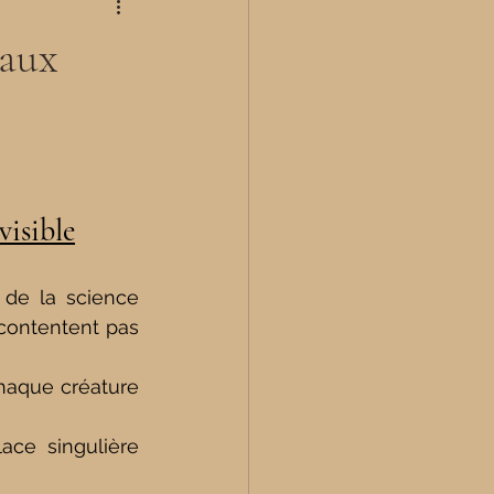
maux
visible
de la science 
contentent pas 
haque créature 
ce singulière 