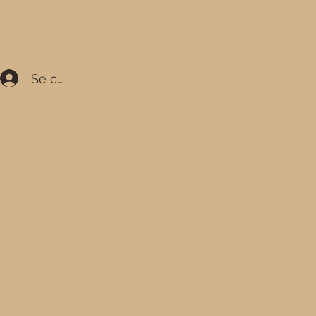
Contact
Se connecter
Entre Voile et Epée
La roue des saisons
Blog
Boutique