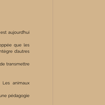
st aujourd’hui 
loppée que les 
intègre d’autres 
de transmettre 
. Les animaux 
une pédagogie 