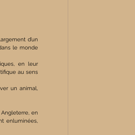
 largement d’un 
e dans le monde 
ques, en leur 
attribuant une interprétation morale et spirituelle. Le but n’est pas scientifique au sens 
ver
 un animal, 
 Angleterre, en 
nt enluminées, 