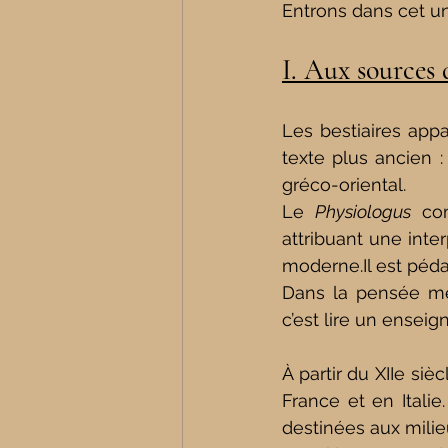
Entrons dans cet un
I. Aux sources 
Les bestiaires appa
texte plus ancien :
gréco-oriental.
Le 
Physiologus
 com
moderne.Il
 est péd
Dans la pensée méd
c’est lire un ensei
À partir du XIIe siè
France et en Italie
destinées aux milie