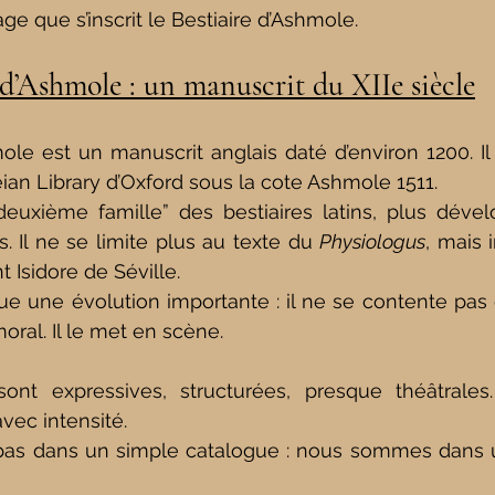
age que s’inscrit le Bestiaire d’Ashmole.
e d’Ashmole : un manuscrit du XIIe siècle
ole est un manuscrit anglais daté d’environ 1200. Il e
ian Library d’Oxford sous la cote Ashmole 1511.
“deuxième famille” des bestiaires latins, plus déve
. Il ne se limite plus au texte du 
Physiologus
, mais 
Isidore de Séville.
e une évolution importante : il ne se contente pas 
ral. Il le met en scène.
ont expressives, structurées, presque théâtrales
vec intensité.
s dans un simple catalogue : nous sommes dans 