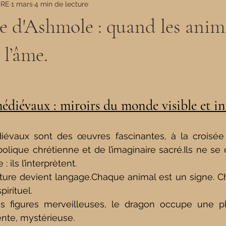
ERE
1 mars
4 min de lecture
re d'Ashmole : quand les ani
 l’âme.
médiévaux : miroirs du monde visible et in
iévaux sont des œuvres fascinantes, à la croisée 
olique chrétienne et de l’imaginaire sacré.Ils ne se 
 ils l’interprètent.
ature devient langage.Chaque animal est un signe. C
irituel.
 figures merveilleuses, le dragon occupe une pla
nte, mystérieuse.