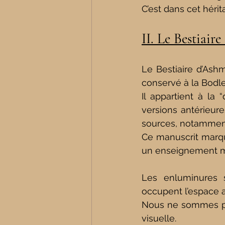
C’est dans cet hérit
II. Le Bestiair
Le Bestiaire d’Ashm
conservé à la Bodle
Il appartient à la 
versions antérieures
sources, notamment 
Ce manuscrit marqu
un enseignement mo
Les enluminures s
occupent l’espace a
Nous ne sommes pa
visuelle.