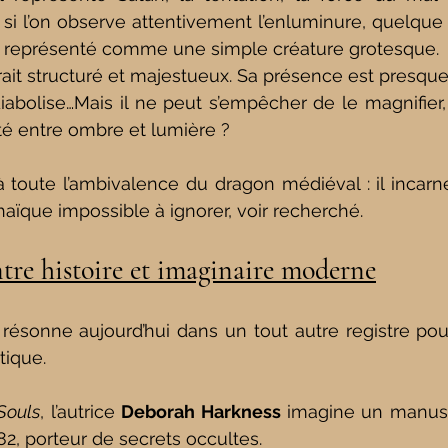
s si l’on observe attentivement l’enluminure, quelque 
s représenté comme une simple créature grotesque.
ait structuré et majestueux.
 Sa
 présence est presque
bolise…Mais il ne peut s’empêcher de le magnifier, 
é entre ombre et lumière ? 
là toute l’ambivalence du dragon médiéval : il incarne
haïque impossible à ignorer, voir recherché. 
tre histoire et imaginaire moderne
ésonne aujourd’hui dans un tout autre registre pou
tique.
 Souls
, l’autrice 
Deborah Harkness
 imagine un manusc
 porteur de secrets occultes.