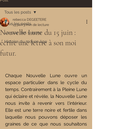
Post
Tous les posts
rebecca DEGEETERE
Tous les posts
15 juin
3 min de lecture
Nouvelle Lune du 15 juin :
La roue des saisons
écrire une lettre à son moi
Histoire du moyen âge
futur.
Chaque Nouvelle Lune ouvre un 
espace particulier dans le cycle du 
temps. Contrairement à la Pleine Lune 
qui éclaire et révèle, la Nouvelle Lune 
nous invite à revenir vers l'intérieur. 
Elle est une terre noire et fertile dans 
laquelle nous pouvons déposer les 
graines de ce que nous souhaitons 